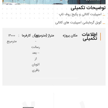
ات تکمیلی
ت کانالی و پکیج روف تاپ
رمایشی اسپیلیت های کانالی
لاعات
مکان پروژه
متراژ (مترمربع)
تهران
کارفرما
۱۴۰۰۰
آقای
میلی
-
مترمربع
دانیال
رسالت
زاده
– بعد
از
اتوبان
باقری