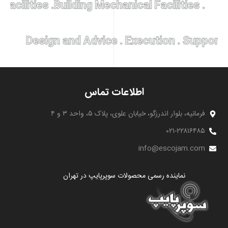
nical Facilities .
Building Mechanical Facilities
Design and Advice . Execution . Su
اطلاعات تماس
نیه، بلوار اندرزگو، خیابان علوی، پلاک ۵، واحد ۳ و ۴
۰۲۱-۲۲۸۱۶
info@escojam.c
نماینده رسمی محصولات سوپرپایپ در تهران