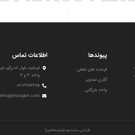
پیوندها
اطلاعات تماس
فرصت های شغلی
،
واحد ۳ و ۴
گالری تصاویر
۰۲۱-۲۲۸۱۶۴۸۵
واحد بازرگانی
info@escojam.com
طراحی سایت
و
سئو
توسط
هینزا