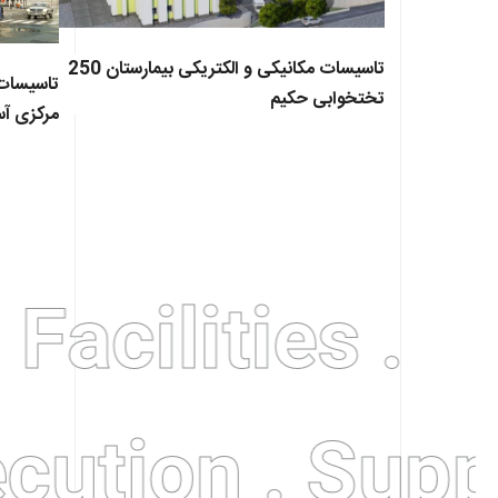
تاسیسات مکانیکی و الکتریکی بیمارستان 250
تاسیسات 
تختخوابی حکیم
مرکزی آ
acilities .
ecution . Sup