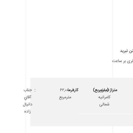
خیابان
متراژ (مترمربع)
کارفرما
۶۲,۰۰۰
جناب
کامرانیه
مترمربع
آقاي
شمالی
دانيال
زاده